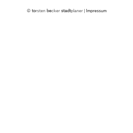
©
to
rsten
be
cker
stadt
planer |
Impressum