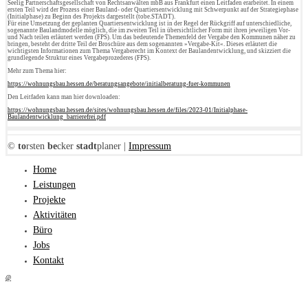
Seelig Partnerschaftsgesellschaft von Rechtsanwälten mbB aus Frankfurt einen Leitfaden erarbeitet. In einem
ersten Teil wird der Prozess einer Bauland- oder Quartiersentwicklung mit Schwerpunkt auf der Strategiephase
(Initialphase) zu Beginn des Projekts dargestellt (tobe.STADT).
Für eine Umsetzung der geplanten Quartiersentwicklung ist in der Regel der Rückgriff auf unterschiedliche,
sogenannte Baulandmodelle möglich, die im zweiten Teil in übersichtlicher Form mit ihren jeweiligen Vor-
und Nach­ teilen erläutert werden (FPS). Um das bedeutende Themenfeld der Vergabe den Kommunen näher zu
bringen, besteht der dritte Teil der Broschüre aus dem sogenannten »Vergabe-Kit«. Dieses erläutert die
wichtigsten Informationen zum Thema Vergaberecht im Kontext der Baulandentwicklung, und skizziert die
grundlegende Struktur eines Vergabeprozederes (FPS).
Mehr zum Thema hier:
https://wohnungsbau.hessen.de/beratungsangebote/initialberatung-fuer-kommunen
Den Leitfaden kann man hier downloaden:
https://wohnungsbau.hessen.de/sites/wohnungsbau.hessen.de/files/2023-01/Initialphase-
Baulandentwicklung_barrierefrei.pdf
©
to
rsten
be
cker
stadt
planer |
Impressum
Home
Leistungen
Projekte
Aktivitäten
Büro
Jobs
Kontakt
@