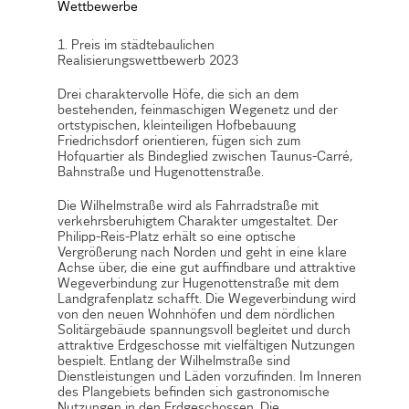
Wettbewerbe
1. Preis im städtebaulichen
Realisierungswettbewerb 2023
Drei charaktervolle Höfe, die sich an dem
bestehenden, feinmaschigen Wegenetz und der
ortstypischen, kleinteiligen Hofbebauung
Friedrichsdorf orientieren, fügen sich zum
Hofquartier als Bindeglied zwischen Taunus-Carré,
Bahnstraße und Hugenottenstraße.
Die Wilhelmstraße wird als Fahrradstraße mit
verkehrsberuhigtem Charakter umgestaltet. Der
Philipp-Reis-Platz erhält so eine optische
Vergrößerung nach Norden und geht in eine klare
Achse über, die eine gut auffindbare und attraktive
Wegeverbindung zur Hugenottenstraße mit dem
Landgrafenplatz schafft. Die Wegeverbindung wird
von den neuen Wohnhöfen und dem nördlichen
Solitärgebäude spannungsvoll begleitet und durch
attraktive Erdgeschosse mit vielfältigen Nutzungen
bespielt. Entlang der Wilhelmstraße sind
Dienstleistungen und Läden vorzufinden. Im Inneren
des Plangebiets befinden sich gastronomische
Nutzungen in den Erdgeschossen. Die