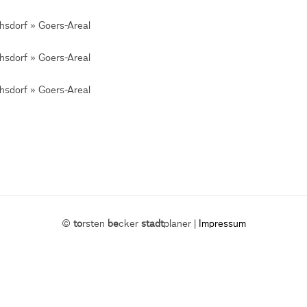
©
to
rsten
be
cker
stadt
planer |
Impressum