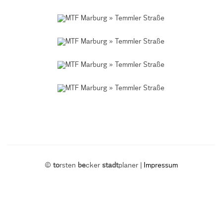
©
to
rsten
be
cker
stadt
planer |
Impressum