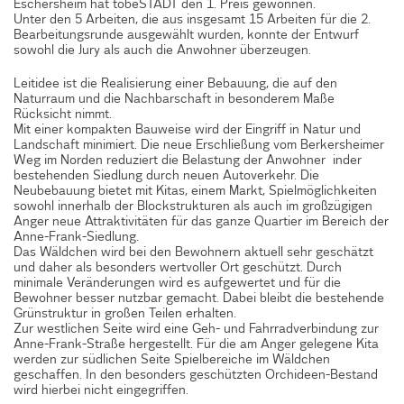
Eschersheim
hat tobeSTADT den 1. Preis gewonnen.
Unter den 5 Arbeiten, die aus insgesamt 15 Arbeiten für die 2.
Bearbeitungsrunde ausgewählt wurden, konnte der Entwurf
sowohl die Jury als auch die Anwohner überzeugen.
Leitidee ist die Realisierung einer Bebauung, die auf den
Naturraum und die Nachbarschaft in besonderem Maße
Rücksicht nimmt.
Mit einer kompakten Bauweise wird der Eingriff in Natur und
Landschaft minimiert. Die neue Erschließung vom Berkersheimer
Weg im Norden reduziert die Belastung der Anwohner inder
bestehenden Siedlung durch neuen Autoverkehr. Die
Neubebauung bietet mit Kitas, einem Markt, Spielmöglichkeiten
sowohl innerhalb der Blockstrukturen als auch im großzügigen
Anger neue Attraktivitäten für das ganze Quartier im Bereich der
Anne-Frank-Siedlung.
Das Wäldchen wird bei den Bewohnern aktuell sehr geschätzt
und daher als besonders wertvoller Ort geschützt. Durch
minimale Veränderungen wird es aufgewertet und für die
Bewohner besser nutzbar gemacht. Dabei bleibt die bestehende
Grünstruktur in großen Teilen erhalten.
Zur westlichen Seite wird eine Geh- und Fahrradverbindung zur
Anne-Frank-Straße hergestellt. Für die am Anger gelegene Kita
werden zur südlichen Seite Spielbereiche im Wäldchen
geschaffen. In den besonders geschützten Orchideen-Bestand
wird hierbei nicht eingegriffen.