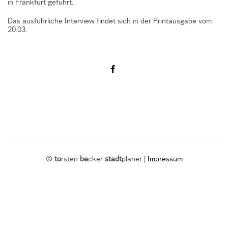
in Frankfurt geführt.
Das ausführliche Interview findet sich in der Printausgabe vom
20.03.
©
to
rsten
be
cker
stadt
planer |
Impressum