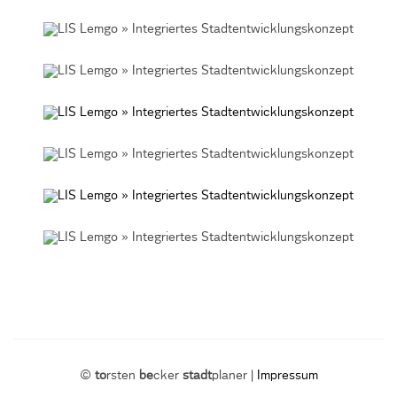
©
to
rsten
be
cker
stadt
planer |
Impressum