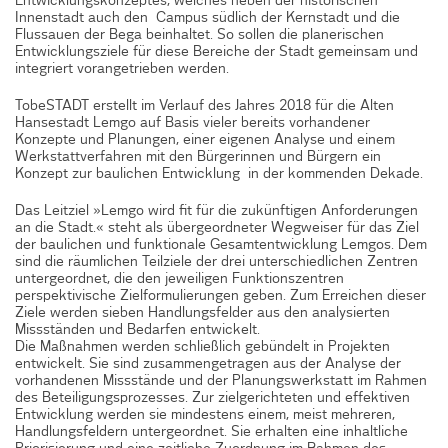
Entwicklungskonzeptes, welches neben der historischen
Innenstadt auch den Campus südlich der Kernstadt und die
Flussauen der Bega beinhaltet. So sollen die planerischen
Entwicklungsziele für diese Bereiche der Stadt gemeinsam und
integriert vorangetrieben werden.
TobeSTADT erstellt im Verlauf des Jahres 2018 für die Alten
Hansestadt Lemgo auf Basis vieler bereits vorhandener
Konzepte und Planungen, einer eigenen Analyse und einem
Werkstattverfahren mit den Bürgerinnen und Bürgern ein
Konzept zur baulichen Entwicklung in der kommenden Dekade.
Das Leitziel »Lemgo wird fit für die zukünftigen Anforderungen
an die Stadt.« steht als übergeordneter Wegweiser für das Ziel
der baulichen und funktionale Gesamtentwicklung Lemgos. Dem
sind die räumlichen Teilziele der drei unterschiedlichen Zentren
untergeordnet, die den jeweiligen Funktionszentren
perspektivische Zielformulierungen geben. Zum Erreichen dieser
Ziele werden sieben Handlungsfelder aus den analysierten
Missständen und Bedarfen entwickelt.
Die Maßnahmen werden schließlich gebündelt in Projekten
entwickelt. Sie sind zusammengetragen aus der Analyse der
vorhandenen Missstände und der Planungswerkstatt im Rahmen
des Beteiligungsprozesses. Zur zielgerichteten und effektiven
Entwicklung werden sie mindestens einem, meist mehreren,
Handlungsfeldern untergeordnet. Sie erhalten eine inhaltliche