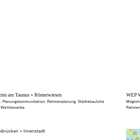
im am Taunus » Römerwiesen
WEP Wi
n
,
Planungskommunikation
,
Rahmenplanung
,
Städtebauliche
Möglich
d Wettbewerbe
Rahmen