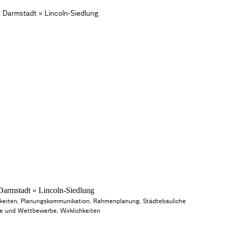
rmstadt » Lincoln-Siedlung
keiten
,
Planungskommunikation
,
Rahmenplanung
,
Städtebauliche
fe und Wettbewerbe
,
Wirklichkeiten