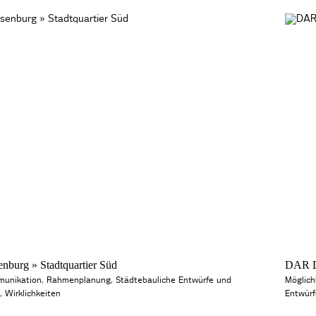
nburg » Stadtquartier Süd
DAR Da
munikation
,
Rahmenplanung
,
Städtebauliche Entwürfe und
Möglich
,
Wirklichkeiten
Entwür