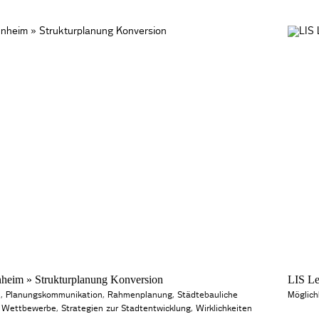
im » Strukturplanung Konversion
LIS Le
n
,
Planungskommunikation
,
Rahmenplanung
,
Städtebauliche
Möglich
d Wettbewerbe
,
Strategien zur Stadtentwicklung
,
Wirklichkeiten