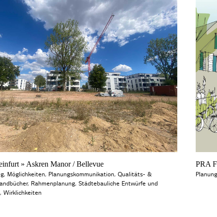
nfurt » Askren Manor / Bellevue
PRA Fr
ng
,
Möglichkeiten
,
Planungskommunikation
,
Qualitäts- &
Planun
andbücher
,
Rahmenplanung
,
Städtebauliche Entwürfe und
,
Wirklichkeiten