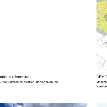
ücken » Innenstadt
LEM L
n
,
Planungskommunikation
,
Rahmenplanung
Möglich
Wettbe