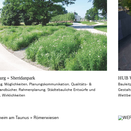
rg » Sheridanpark
HUB W
ng
,
Möglichkeiten
,
Planungskommunikation
,
Qualitäts- &
Bauleit
andbücher
,
Rahmenplanung
,
Städtebauliche Entwürfe und
Gestal
,
Wirklichkeiten
Wettbe