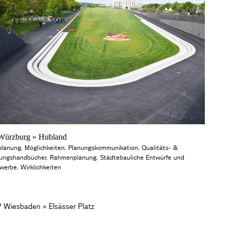
ürzburg » Hubland
planung
,
Möglichkeiten
,
Planungskommunikation
,
Qualitäts- &
tungshandbücher
,
Rahmenplanung
,
Städtebauliche Entwürfe und
werbe
,
Wirklichkeiten