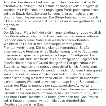
Aufgabe: Für den als Parkplatz genutzten Elsässer Platz sollen
alternative Nutzungs- und Gestaltungsmöglichkeiten aufgezeigt
werden. Mit Hilfe eines breit angelegten Partizipationsprozesses
soll das Entwicklungskonzept konsensfähig gemacht und im
Stadtrat beschlossen werden. Die Bürgerbeteiligung wird durch
bildhafte Instrumente wie z.B. der Arbeit an einem großen Modell
organisiert.
Konzept
Der Elsässer Platz befindet sich in innenstadtnaher Lage westlich
des Wiesbadener Zentrums. Gleichzeitig ist der innenstadtnahe
Standort durch seine Nähe zum westlich anschließenden
Wellritztal Teil einer in den Stadtkörper vordringende
Freiraumverbindung. Die begleitende Klarenthaler Straße
übernimmt die Funktion eines Stadteingangs und verfügt damit
über eine entsprechend prominente Lage im Stadtgebiet. Der
Elsässer Platz stellt sich heute als eine weitgehend ungestaltete
Platzfläche dar, die auf Grund des großen Parkplatzdrucks im
Stadtviertel intensiv und nahezu ausschließlich als Fläche zum
Parken von Fahrzeugen Verwendung findet. Vor dem Hintergrund
seiner derzeitigen monofunktionalen Nutzung als Parkplatz,
seiner Bedeutung als letzte verbliebene Freifläche im ansonsten
dicht bebauten Westend, sowie seiner Lage in der Stadtstruktur,
bedarf der Platz dringend einer städtebaulichen Aufwertung.
Das Entwicklungskonzept wurde 2020 beschlossen und diente als
Grundlage für den freiraumplanerischen Wettbewerb 2021, den
das Büro Franz Reschke aus Berlin gewonnen hat. Das Projekt
soll in Kürze umgesetzt werden, die dazu erforderliche
Quartiersgarage ist in Bau.