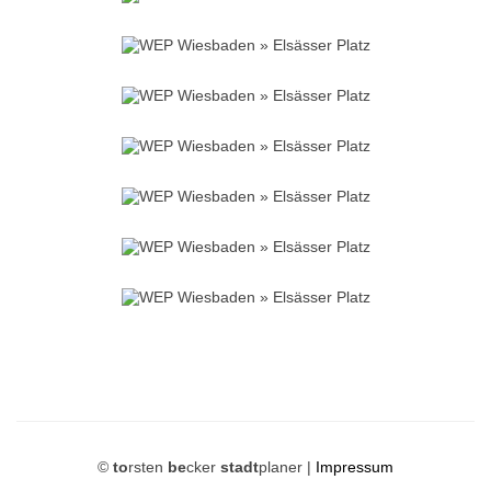
©
to
rsten
be
cker
stadt
planer |
Impressum